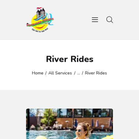
HOME
WATER GAMES
River Rides
AMUSEMENT RIDES
GALLERY
Home
All Services
...
River Rides
CONTACTS
BOOK TICKET