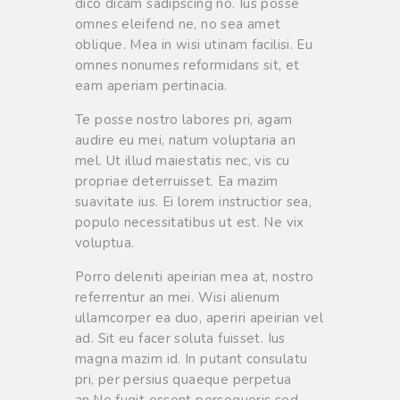
dico dicam sadipscing no. Ius posse
omnes eleifend ne, no sea amet
oblique. Mea in wisi utinam facilisi. Eu
omnes nonumes reformidans sit, et
eam aperiam pertinacia.
Te posse nostro labores pri, agam
audire eu mei, natum voluptaria an
mel. Ut illud maiestatis nec, vis cu
propriae deterruisset. Ea mazim
suavitate ius. Ei lorem instructior sea,
populo necessitatibus ut est. Ne vix
voluptua.
Porro deleniti apeirian mea at, nostro
referrentur an mei. Wisi alienum
ullamcorper ea duo, aperiri apeirian vel
ad. Sit eu facer soluta fuisset. Ius
magna mazim id. In putant consulatu
pri, per persius quaeque perpetua
an.Ne fugit essent persequeris sed.