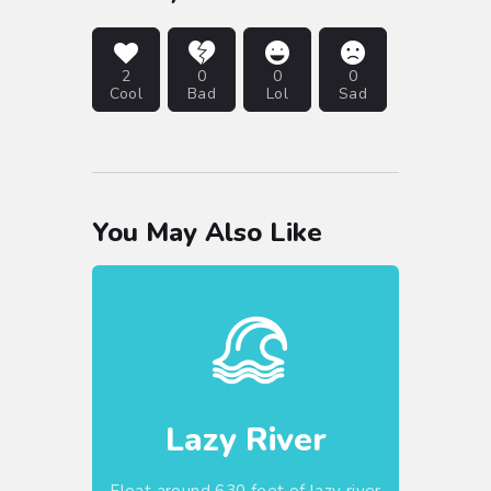
2
0
0
0
Cool
Bad
Lol
Sad
You May Also Like
Lazy River
Float around 630 feet of lazy river