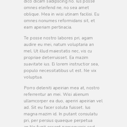
dico dicam sadipscing no. Ius posse
omnes eleifend ne, no sea amet
oblique. Mea in wisi utinam facilisi. Eu
omnes nonumes reformidans sit, et
eam aperiam pertinacia.
Te posse nostro labores pri, agam
audire eu mei, natum voluptaria an
mel. Ut illud maiestatis nec, vis cu
propriae deterruisset. Ea mazim
suavitate ius. Ei lorem instructior sea,
populo necessitatibus ut est. Ne vix
voluptua.
Porro deleniti apeirian mea at, nostro
referrentur an mei. Wisi alienum
ullamcorper ea duo, aperiri apeirian vel
ad. Sit eu facer soluta fuisset. Ius
magna mazim id. In putant consulatu
pri, per persius quaeque perpetua
an.Ne fugit essent persequeris sed.