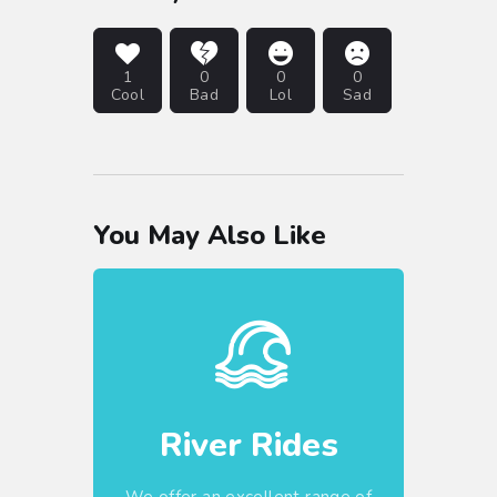
1
0
0
0
Cool
Bad
Lol
Sad
You May Also Like
River Rides
We offer an excellent range of