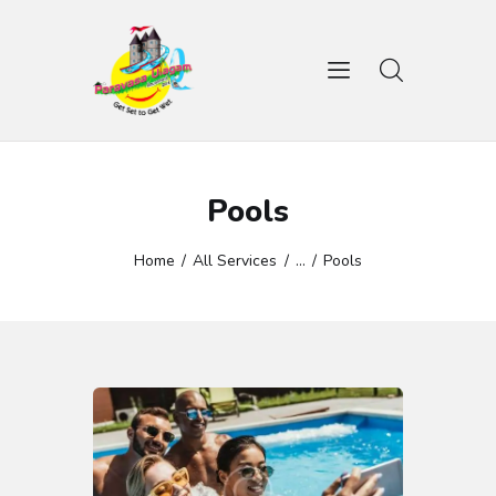
HOME
WATER GAMES
Pools
AMUSEMENT RIDES
GALLERY
Home
All Services
...
Pools
CONTACTS
BOOK TICKET